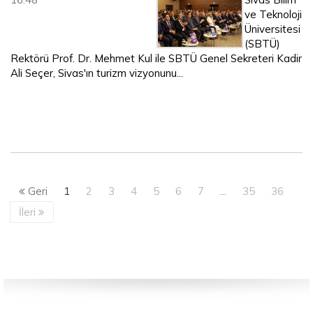
ve Teknoloji
Üniversitesi
(SBTÜ)
Rektörü Prof. Dr. Mehmet Kul ile SBTÜ Genel Sekreteri Kadir
Ali Seçer, Sivas'ın turizm vizyonunu...
Geri
1
2
3
4
5
6
7
...
35
36
İleri