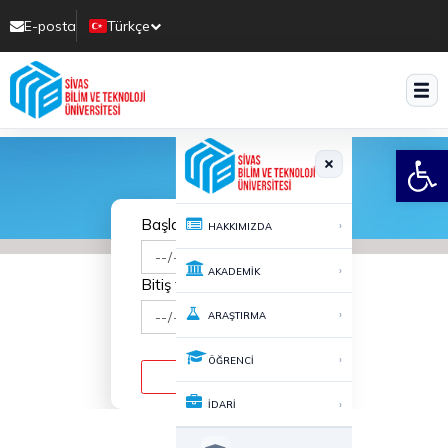
E-posta
Türkçe
Translate
Open
Başlangıç tarihi
›
HAKKIMIZDA
›
AKADEMİK
Bitiş tarihi
›
ARAŞTIRMA
›
ÖĞRENCİ
›
İDARİ