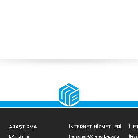
ARAŞTIRMA
İNTERNET HİZMETLERİ
İLE
BAP Birimi
Personel-Öğrenci E-posta
İleti