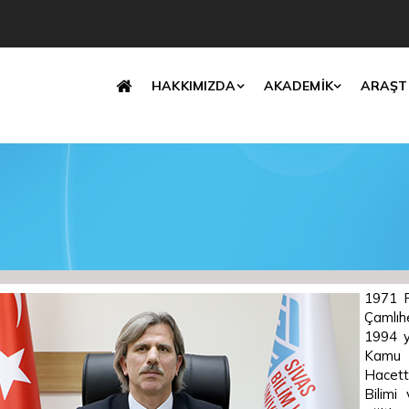
Translate
HAKKIMIZDA
AKADEMİK
ARAŞT
1971 R
Çamlıh
1994 yı
Kamu 
Hacett
Bilimi