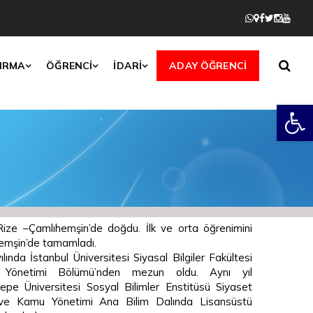
IRMA
ÖĞRENCİ
İDARİ
ADAY ÖĞRENCİ
Open
ize –Çamlıhemşin’de doğdu. İlk ve orta öğrenimini
emşin’de tamamladı.
lında İstanbul Üniversitesi Siyasal Bilgiler Fakültesi
Yönetimi Bölümü’nden mezun oldu. Aynı yıl
epe Üniversitesi Sosyal Bilimler Enstitüsü Siyaset
 ve Kamu Yönetimi Ana Bilim Dalında Lisansüstü