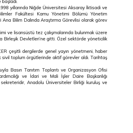
 başladı.
98 yıllarında Niğde Üniversitesi Aksaray İktisadi ve
Bilimler Fakültesi Kamu Yönetimi Bölümü Yönetim
ri Ana Bilim Dalında Araştırma Görevlisi olarak görev
timi ve lisansüstü tez çalışmalarında bulunmak üzere
 Birleşik Devletleri’ne gitti. Özel sektörde yöneticilik
ER çeşitli dergilerde genel yayın yönetmeni, haber
k sivil toplum örgütlerinde aktif görevler aldı. Tarihtaş
asıyla Basın Tanıtım Toplantı ve Organizasyon Ofisi
rdımcılığı ve İdari ve Mali İşler Daire Başkanlığı
ekreteridir, Anadolu Üniversiteler Birliği kuruluş ve