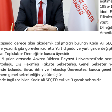
eğitime
1995-19
İdari 
Bilimle
yaptı.
Dil eği
Amerika
çapında derece alan akademik çalışmaları bulunan Kadir Ali SEÇ
 yazarlık gibi görevler icra etti. Yurt dışında ve yurt içinde değişi
 ve Topluluklar Derneği’nin kurucu üyesidir.
9 yılları arasında Ankara Yıldırım Beyazıt Üniversitesi’nde sır
törlüğü, Diş Hekimliği Fakülte Sekreterliği, Genel Sekreter Ya
inde bulundu. Sivas Bilim ve Teknoloji Üniversitesi kurucu genel s
önem genel sekreterliğini yürütmüştür.
ede İngilizce bilen Kadir Ali SEÇER evli ve 3 çocuk babasıdır.