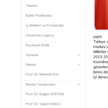
Tanıtım
Kalite Politikamız
İş Birlikleri ve Protokoller
Üniversite Logosu
yaptı.
Türkiye 
Kurumsal Kimlik
müdürü ve
Milletler
Yönetim
2013-201
Koordina
Rektör
görevler
birinci d
Prof. Dr. Mehmet KUL
İyi derec
Rektör Yardımcıları
Prof. Dr. Kağan KÖKTEN
Prof. Dr. Sabit HOROZ