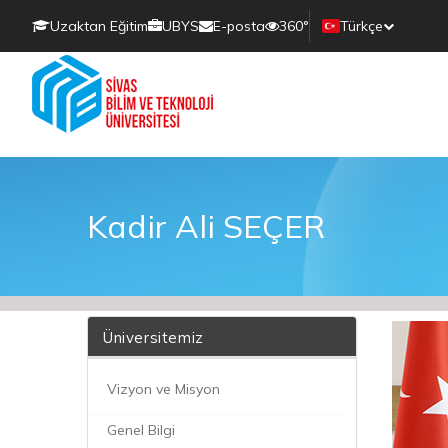
Uzaktan Eğitim
UBYS
E-posta
360°
Türkçe
Kadir Ali SEÇER
Üniversitemiz
Vizyon ve Misyon
Genel Bilgi