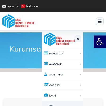
E-posta
Türkçe
Translate
Open
Kurumsal Kimlik
›
HAKKIMIZDA
›
AKADEMİK
›
ARAŞTIRMA
›
ÖĞRENCİ
›
İDARİ