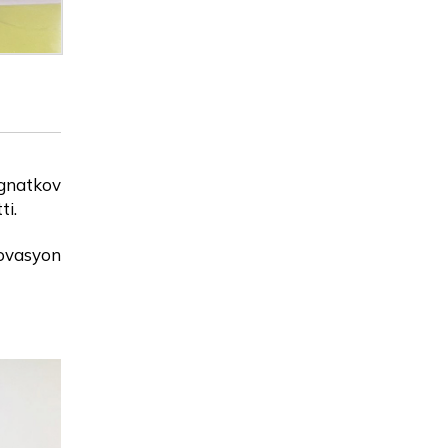
SBTÜ Tercih ve Tanıtım
Standı Aday Öğrencileri ve
Velileri Bekliyor
Rektörümüz Prof. Dr.
Mehmet Kul, Basın
Ignatkov
Mensuplarıyla Bir Araya
ti.
Geldi
inovasyon
07.07.2026 tarihli Öğretim
Elemanı Alım İlanı Ön
Değerlendirme Sonucu
Rektörümüz Prof. Dr.
Mehmet Kul, Siyer-i Nebi
Külliyesi Açılışı ve Eğitime
Destek Platformu