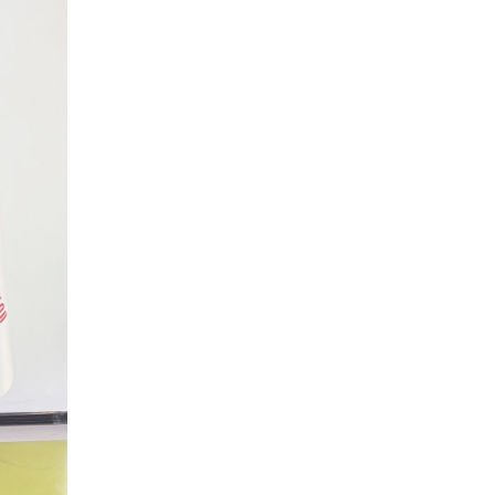
Toplantısına Katıldı
Tercih Döneminde Aday
Öğrenciler Ve Velilerden
SBTÜ'ye Yoğun İlgi