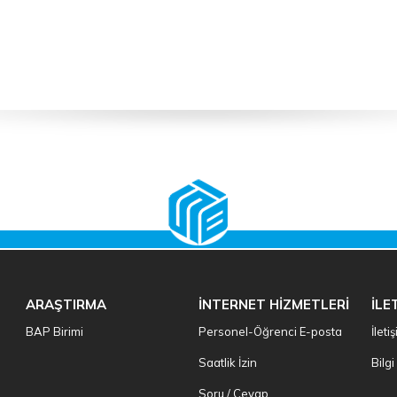
ARAŞTIRMA
İNTERNET HİZMETLERİ
İLE
BAP Birimi
Personel-Öğrenci E-posta
İleti
Saatlik İzin
Bilg
Soru / Cevap