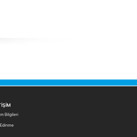
TİŞİM
şim Bilgileri
i Edinme