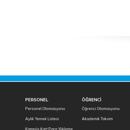
PERSONEL
ÖĞRENCİ
Personel Otomasyonu
Öğrenci Otomasyonu
Aylık Yemek Listesi
Akademik Takvim
Kampüs Kart Para Yükleme