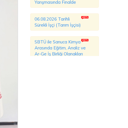
Yarışmasında Finalde
06.08.2026 Tarihli
Sürekli İşçi (Tarım İşçisi)
SBTÜ ile Sanuca Kimya
Arasında Eğitim, Analiz ve
Ar-Ge İş Birliği Olanakları
Değerlendirildi
SBTÜ Açık Kampüs
Günleri'nde Aday
Öğrenciler ve Veliler
Kampüsü Yakından Tanıdı
SBTÜ, Farklı Ülkelerden
Gelen İlahiyat
Akademisyenlerini Ağırladı