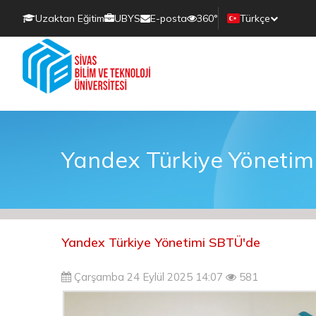
Uzaktan Eğitim
UBYS
E-posta
360°
Türkçe
Yandex Türkiye Yönetim
Yandex Türkiye Yönetimi SBTÜ'de
Çarşamba 24 Eylül 2025 14:07
581