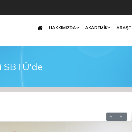
Translate
HAKKIMIZDA
AKADEMİK
ARAŞT
i SBTÜ'de
-
+
A
A