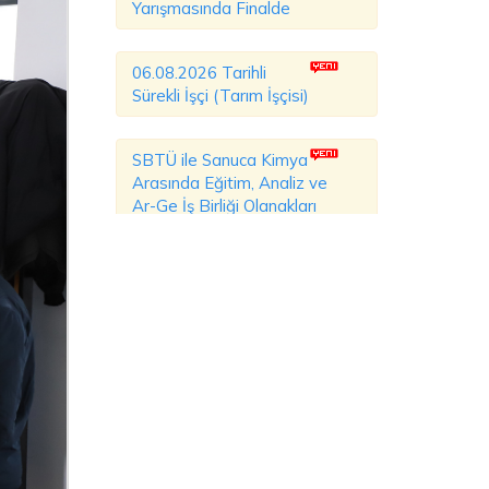
Yarışmasında Finalde
06.08.2026 Tarihli
Sürekli İşçi (Tarım İşçisi)
SBTÜ ile Sanuca Kimya
Arasında Eğitim, Analiz ve
Ar-Ge İş Birliği Olanakları
Değerlendirildi
SBTÜ Açık Kampüs
Günleri'nde Aday
Öğrenciler ve Veliler
Kampüsü Yakından Tanıdı
SBTÜ, Farklı Ülkelerden
Gelen İlahiyat
Akademisyenlerini Ağırladı