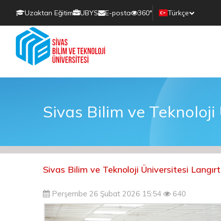
Uzaktan Eğitim
UBYS
E-posta
360°
Türkçe
Sivas Bilim ve Teknoloj
Sivas Bilim ve Teknoloji Üniversitesi Lang
Perşembe 26 Şubat 2026 15:54
640