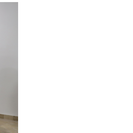
Toplantısına Katıldı
Tercih Döneminde Aday
Öğrenciler Ve Velilerden
SBTÜ'ye Yoğun İlgi