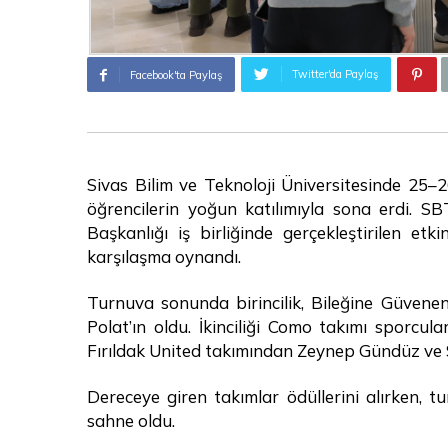
Twitter'da Paylaş
Facebook'ta Paylaş
Sivas Bilim ve Teknoloji Üniversitesinde 25–
öğrencilerin yoğun katılımıyla sona erdi. S
Başkanlığı iş birliğinde gerçekleştirilen e
karşılaşma oynandı.
Turnuva sonunda birincilik, Bileğine Güven
Polat’ın oldu. İkinciliği Como takımı sporcu
Fırıldak United takımından Zeynep Gündüz ve S
Dereceye giren takımlar ödüllerini alırken, 
sahne oldu.