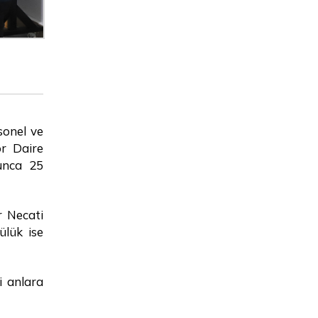
SBTÜ Tercih ve Tanıtım
Standı Aday Öğrencileri ve
Velileri Bekliyor
Rektörümüz Prof. Dr.
Mehmet Kul, Basın
sonel ve
Mensuplarıyla Bir Araya
Geldi
or Daire
yunca 25
07.07.2026 tarihli Öğretim
Elemanı Alım İlanı Ön
r Necati
Değerlendirme Sonucu
ülük ise
Rektörümüz Prof. Dr.
Mehmet Kul, Siyer-i Nebi
i anlara
Külliyesi Açılışı ve Eğitime
Destek Platformu