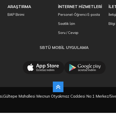
ARAŞTIRMA
İNTERNET HİZMETLERİ
İLE
BAP Birimi
Personel-Öğrenci E-posta
İleti
Saatlik İzin
Bilg
Soru / Cevap
SBTÜ MOBİL UYGULAMA
tesi,Gültepe Mahallesi Mecnun Otyakmaz Caddesi No:1 Merkez/Siv