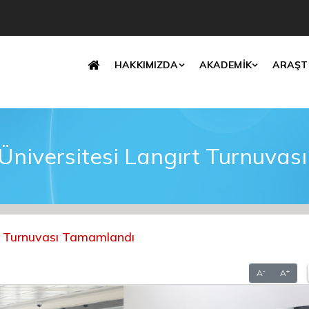
Translate
HAKKIMIZDA
AKADEMİK
ARAŞT
i Üniversitesi Langırt Turnuva
ırt Turnuvası Tamamlandı
-
+
A
A