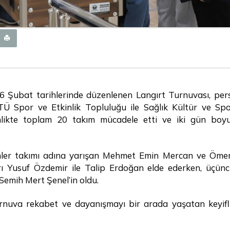
26 Şubat tarihlerinde düzenlenen Langırt Turnuvası, per
BTÜ Spor ve Etkinlik Topluluğu ile Sağlık Kültür ve Sp
tkinlikte toplam 20 takım mücadele etti ve iki gün bo
enler takımı adına yarışan Mehmet Emin Mercan ve Öme
ları Yusuf Özdemir ile Talip Erdoğan elde ederken, üçünc
emih Mert Şenel’in oldu.
turnuva rekabet ve dayanışmayı bir arada yaşatan keyifl