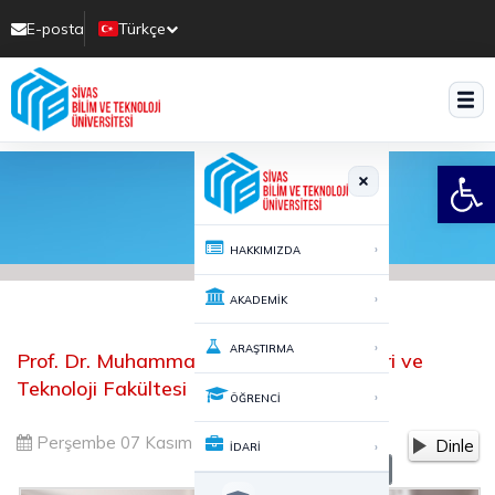
E-posta
Türkçe
Translate
Open
›
HAKKIMIZDA
›
AKADEMİK
›
ARAŞTIRMA
Prof. Dr. Muhammad Asım Tarım Bilimleri ve
Teknoloji Fakültesi Dekanlığına Atandı
›
ÖĞRENCİ
Perşembe 07 Kasım 2024 17:00
893
Dinle
›
İDARİ
-
+
A
A