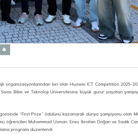
estijli organizasyonlarından biri olan Huawei ICT Competition 2025-2
ve Sivas Bilim ve Teknoloji Üniversitesine büyük gurur yaşatan şampi
tegorisinde “First Prize” ödülünü kazanarak dünya şampiyonu olan M
ölümü öğrencileri Muhammad Usman, Enes İbrahim Doğan ve Sadık Can 
şılama programı düzenlendi.