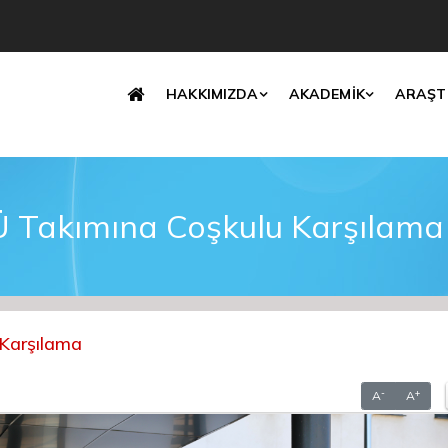
Translate
HAKKIMIZDA
AKADEMİK
ARAŞT
Takımına Coşkulu Karşılama
Karşılama
-
+
A
A