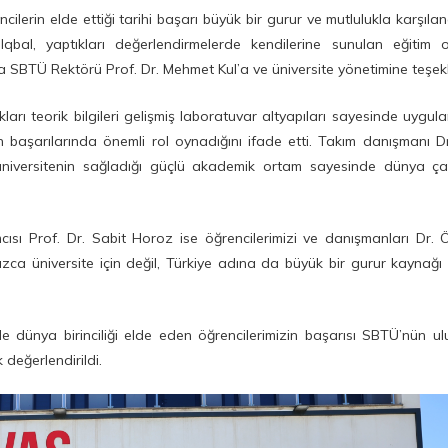
ilerin elde ettiği tarihi başarı büyük bir gurur ve mutlulukla karşıla
al, yaptıkları değerlendirmelerde kendilerine sunulan eğitim ol
a SBTÜ Rektörü Prof. Dr. Mehmet Kul’a ve üniversite yönetimine teşekk
rı teorik bilgileri gelişmiş laboratuvar altyapıları sayesinde uygula
rın başarılarında önemli rol oynadığını ifade etti. Takım danışmanı 
e üniversitenin sağladığı güçlü akademik ortam sayesinde dünya ça
ı Prof. Dr. Sabit Horoz ise öğrencilerimizi ve danışmanları Dr. Ö
ızca üniversite için değil, Türkiye adına da büyük bir gurur kaynağ
 dünya birinciliği elde eden öğrencilerimizin başarısı SBTÜ’nün ul
 değerlendirildi.