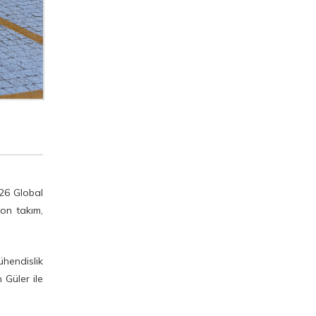
SBTÜ Tercih ve Tanıtım
Standı Aday Öğrencileri ve
Velileri Bekliyor
Rektörümüz Prof. Dr.
Mehmet Kul, Basın
Mensuplarıyla Bir Araya
Geldi
07.07.2026 tarihli Öğretim
026 Global
Elemanı Alım İlanı Ön
yon takım,
Değerlendirme Sonucu
Rektörümüz Prof. Dr.
ühendislik
Mehmet Kul, Siyer-i Nebi
Güler ile
Külliyesi Açılışı ve Eğitime
Destek Platformu