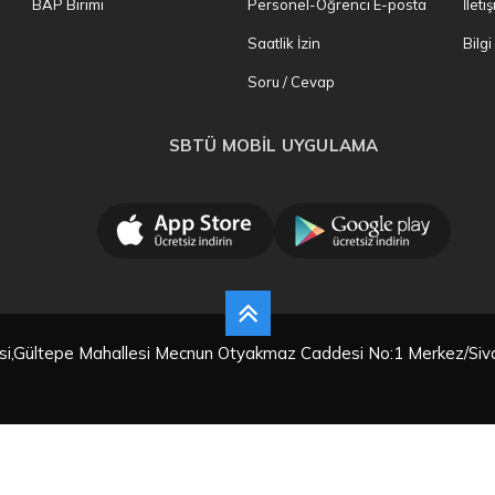
BAP Birimi
Personel-Öğrenci E-posta
İleti
Saatlik İzin
Bilg
Soru / Cevap
SBTÜ MOBİL UYGULAMA
tesi,Gültepe Mahallesi Mecnun Otyakmaz Caddesi No:1 Merkez/Siv