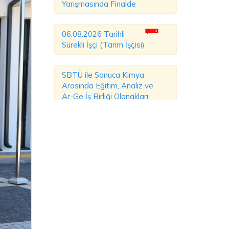
Yarışmasında Finalde
06.08.2026 Tarihli
Sürekli İşçi (Tarım İşçisi)
SBTÜ ile Sanuca Kimya
Arasında Eğitim, Analiz ve
Ar-Ge İş Birliği Olanakları
Değerlendirildi
SBTÜ Açık Kampüs
Günleri'nde Aday
Öğrenciler ve Veliler
Kampüsü Yakından Tanıdı
SBTÜ, Farklı Ülkelerden
Gelen İlahiyat
Akademisyenlerini Ağırladı