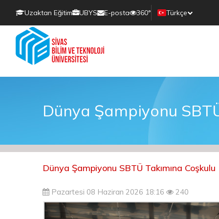
Uzaktan Eğitim
UBYS
E-posta
360°
Türkçe
Dünya Şampiyonu SBTÜ 
Dünya Şampiyonu SBTÜ Takımına Coşkulu 
Pazartesi 08 Haziran 2026 18:16
240