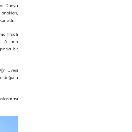
Toplantısına Katıldı
ndı. Dünya
anakları,
Tercih Döneminde Aday
ür etti.
Öğrenciler Ve Velilerden
SBTÜ'ye Yoğun İlgi
ma fırsatı
Dr. Zeshan
pında bir
ğr. Üyesi
ı olduğunu
uslararası