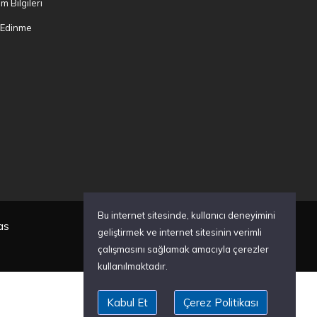
şim Bilgileri
i Edinme
Bu internet sitesinde, kullanıcı deneyimini
as
geliştirmek ve internet sitesinin verimli
çalışmasını sağlamak amacıyla çerezler
kullanılmaktadır.
Kabul Et
Çerez Politikası