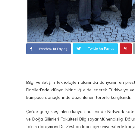
Twitter'da Paylaş
Facebook'ta Paylaş
Bilgi ve iletişim teknolojileri alanında dünyanın en pr
Finalleri’nde dünya birinciliği elde ederek Türkiye’ye 
kampüse dönüşlerinde düzenlenen törenle karşılandı.
Çin’de gerçekleştirilen dünya finallerinde Network ka
ve Doğa Bilimleri Fakültesi Bilgisayar Mühendisliği B
takım danışmanı Dr. Zeshan Iqbal için üniversitede kar