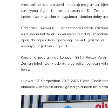
Akademik ve idari personelin katıldığı programda, öğrenc
şampiyonu öğrenciler ve danışmanları Dr. Zeshan Iqb
laboratuvar altyapıları ve uygulama imkânları dolayısıyl
Öğrenciler, Huawei ICT Competition sürecinde kazandıkla
bulduklarını belirterek, üniversitenin sunduğu imkânla
Iqbal da öğrencilerin gösterdiği özverili çalışma v
başarıya ulaşıldığını vurguladı.
Karşılama programında konuşan SBTÜ Rektör Yardımcıs
Zeshan Iqbal’i tebrik ederek, elde edilen sonucun yaln
belirtti.
Huawei ICT Competition 2025-2026 Global Finalleri’nde
alandaki yükselişinin önemli göstergelerinden biri olarak